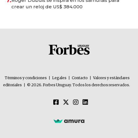
7.
Roger Dubuis se inspira en los samuráis para
crear un reloj de US$ 384.000
Términos y condiciones
|
Legales
|
Contacto
|
Valores y estándares
editoriales
|
© 2026. Forbes Uruguay. Todos los derechos reservados.