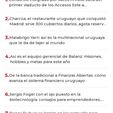
primer viaducto de los Accesos Este a
Montevideo; inversión total asciende a US$ 54
millones
2.
Charrúa, el restaurante uruguayo que conquistó
Madrid: sirve 300 cubiertos diarios, agota reservas
con un mes de anticipación y prepara apertura
3.
Malabrigo Yarn: así es la multinacional uruguaya
que le da de tejer al mundo
4.
Así es el equipo gerencial de Balanz: misiones,
hobbies y metas para este año
5.
De la banca tradicional a Finanzas Abiertas: cómo
avanza el sistema financiero uruguayo
6.
Sergio Fogel con el ojo puesto en la
biotecnología: consejos para emprendedores,
oportunidades de inversión y el rol de la IA