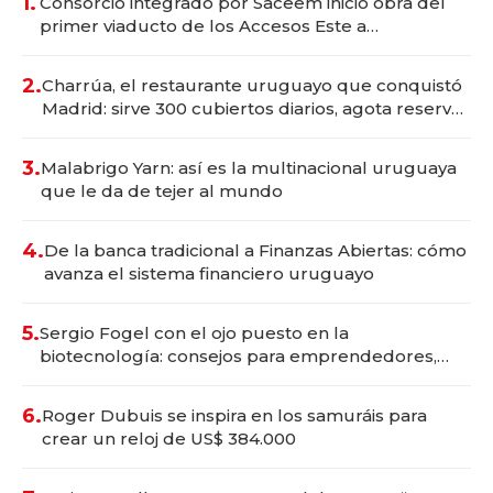
1.
Consorcio integrado por Saceem inició obra del
primer viaducto de los Accesos Este a
Montevideo; inversión total asciende a US$ 54
millones
2.
Charrúa, el restaurante uruguayo que conquistó
Madrid: sirve 300 cubiertos diarios, agota reservas
con un mes de anticipación y prepara apertura
3.
Malabrigo Yarn: así es la multinacional uruguaya
que le da de tejer al mundo
4.
De la banca tradicional a Finanzas Abiertas: cómo
avanza el sistema financiero uruguayo
5.
Sergio Fogel con el ojo puesto en la
biotecnología: consejos para emprendedores,
oportunidades de inversión y el rol de la IA
6.
Roger Dubuis se inspira en los samuráis para
crear un reloj de US$ 384.000