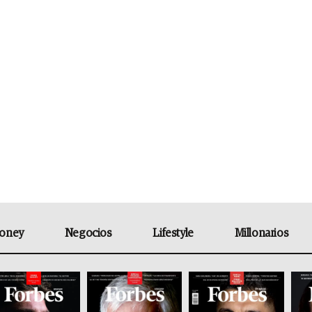
oney
Negocios
Lifestyle
Millonarios