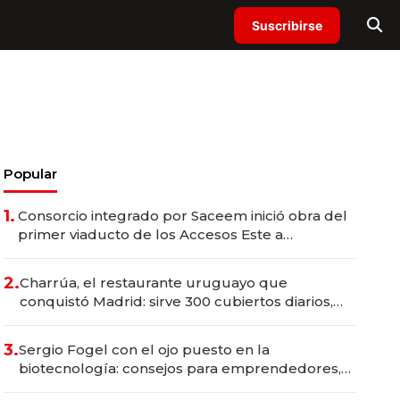
Suscribirse
Popular
1.
Consorcio integrado por Saceem inició obra del
primer viaducto de los Accesos Este a
Montevideo; inversión total asciende a US$ 54
millones
2.
Charrúa, el restaurante uruguayo que
conquistó Madrid: sirve 300 cubiertos diarios,
agota reservas con un mes de anticipación y
prepara apertura
3.
Sergio Fogel con el ojo puesto en la
biotecnología: consejos para emprendedores,
oportunidades de inversión y el rol de la IA