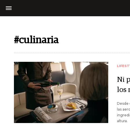
#culinaria
LIFEST
Ni p
los 
Desde c
las aer
ingred
altura.