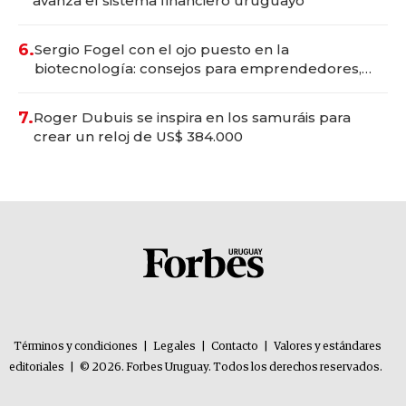
avanza el sistema financiero uruguayo
6.
Sergio Fogel con el ojo puesto en la
biotecnología: consejos para emprendedores,
oportunidades de inversión y el rol de la IA
7.
Roger Dubuis se inspira en los samuráis para
crear un reloj de US$ 384.000
Términos y condiciones
|
Legales
|
Contacto
|
Valores y estándares
editoriales
|
© 2026. Forbes Uruguay. Todos los derechos reservados.