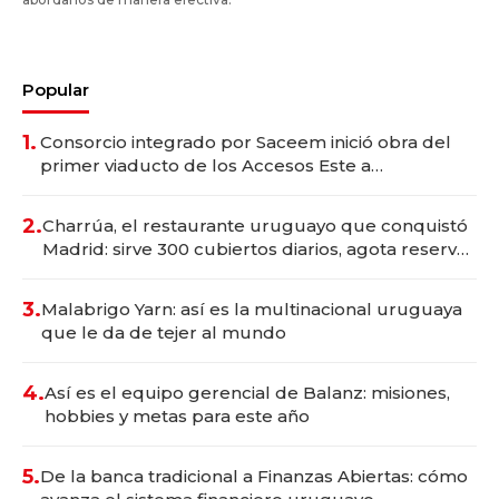
Popular
1.
Consorcio integrado por Saceem inició obra del
primer viaducto de los Accesos Este a
Montevideo; inversión total asciende a US$ 54
millones
2.
Charrúa, el restaurante uruguayo que conquistó
Madrid: sirve 300 cubiertos diarios, agota reservas
con un mes de anticipación y prepara apertura
3.
Malabrigo Yarn: así es la multinacional uruguaya
que le da de tejer al mundo
4.
Así es el equipo gerencial de Balanz: misiones,
hobbies y metas para este año
5.
De la banca tradicional a Finanzas Abiertas: cómo