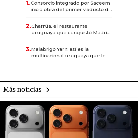
1.
Consorcio integrado por Saceem
inició obra del primer viaducto de
los Accesos Este a Montevideo;
inversión total asciende a US$ 54
2.
Charrúa, el restaurante
millones
uruguayo que conquistó Madrid:
sirve 300 cubiertos diarios, agota
reservas con un mes de
3.
Malabrigo Yarn: así es la
anticipación y prepara apertura
multinacional uruguaya que le
da de tejer al mundo
Más noticias