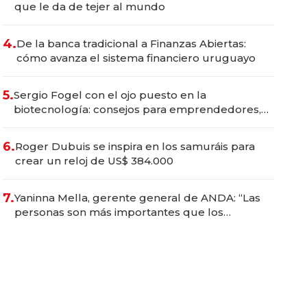
que le da de tejer al mundo
4.
De la banca tradicional a Finanzas Abiertas:
cómo avanza el sistema financiero uruguayo
5.
Sergio Fogel con el ojo puesto en la
biotecnología: consejos para emprendedores,
oportunidades de inversión y el rol de la IA
6.
Roger Dubuis se inspira en los samuráis para
crear un reloj de US$ 384.000
7.
Yaninna Mella, gerente general de ANDA: “Las
personas son más importantes que los
problemas”