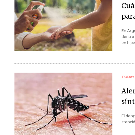
Cuá
par
En Arge
dentro 
en hip
TODAY
Aler
sín
El deng
atenció