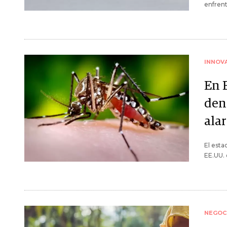
enfrent
INNOV
En 
den
ala
El esta
EE.UU. 
NEGOC