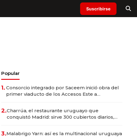
Suscribirse
Popular
1.
Consorcio integrado por Saceem inició obra del
primer viaducto de los Accesos Este a
Montevideo; inversión total asciende a US$ 54
millones
2.
Charrúa, el restaurante uruguayo que
conquistó Madrid: sirve 300 cubiertos diarios,
agota reservas con un mes de anticipación y
prepara apertura
3.
Malabrigo Yarn: así es la multinacional uruguaya