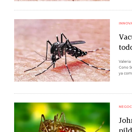
INNOV
Vac
todo
Valeria
Cono Su
ya come
NEGOC
Joh
píl