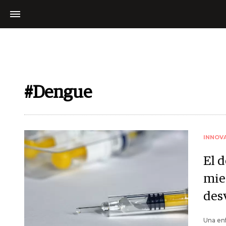
#Dengue
INNOV
El 
mie
des
Una en