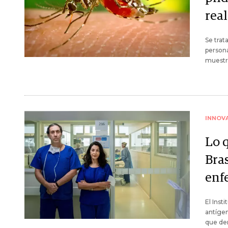
rea
Se trat
persona
muestra
INNOV
Lo 
Bras
enf
El Inst
antígen
que de