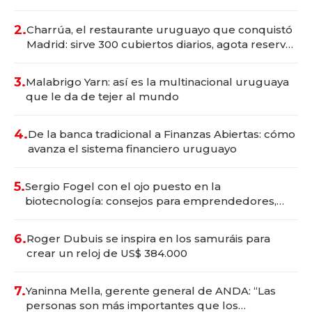
Montevideo; inversión total asciende a US$ 54
millones
2.
Charrúa, el restaurante uruguayo que conquistó
Madrid: sirve 300 cubiertos diarios, agota reservas
con un mes de anticipación y prepara apertura
3.
Malabrigo Yarn: así es la multinacional uruguaya
que le da de tejer al mundo
4.
De la banca tradicional a Finanzas Abiertas: cómo
avanza el sistema financiero uruguayo
5.
Sergio Fogel con el ojo puesto en la
biotecnología: consejos para emprendedores,
oportunidades de inversión y el rol de la IA
6.
Roger Dubuis se inspira en los samuráis para
crear un reloj de US$ 384.000
7.
Yaninna Mella, gerente general de ANDA: “Las
personas son más importantes que los