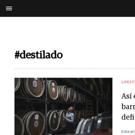
#destilado
LIFEST
Así 
bar
def
Este pr