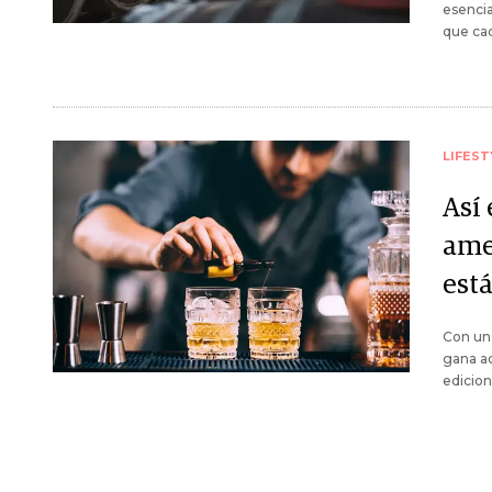
esencia
que cad
LIFEST
Así
ame
est
Con un 
gana ad
edicion