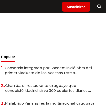
Suscribirse
Popular
1.
Consorcio integrado por Saceem inició obra del
primer viaducto de los Accesos Este a
Montevideo; inversión total asciende a US$ 54
millones
2.
Charrúa, el restaurante uruguayo que
conquistó Madrid: sirve 300 cubiertos diarios,
agota reservas con un mes de anticipación y
prepara apertura
3.
Malabrigo Yarn: así es la multinacional uruguaya