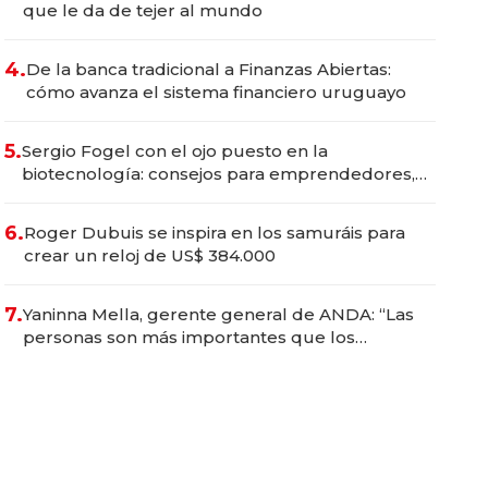
que le da de tejer al mundo
4.
De la banca tradicional a Finanzas Abiertas:
cómo avanza el sistema financiero uruguayo
5.
Sergio Fogel con el ojo puesto en la
biotecnología: consejos para emprendedores,
oportunidades de inversión y el rol de la IA
6.
Roger Dubuis se inspira en los samuráis para
crear un reloj de US$ 384.000
7.
Yaninna Mella, gerente general de ANDA: “Las
personas son más importantes que los
problemas”