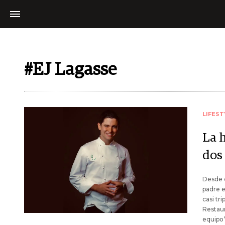
#EJ Lagasse
LIFEST
La 
dos
Desde q
padre e
casi tr
Restaur
equipo”