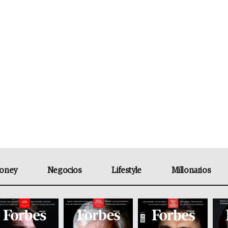
oney
Negocios
Lifestyle
Millonarios