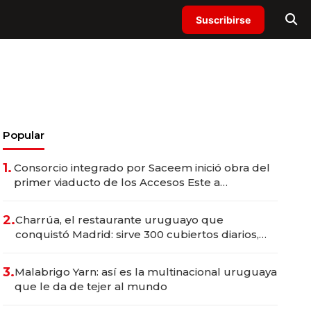
Suscribirse
Popular
1.
Consorcio integrado por Saceem inició obra del
primer viaducto de los Accesos Este a
Montevideo; inversión total asciende a US$ 54
millones
2.
Charrúa, el restaurante uruguayo que
conquistó Madrid: sirve 300 cubiertos diarios,
agota reservas con un mes de anticipación y
prepara apertura
3.
Malabrigo Yarn: así es la multinacional uruguaya
que le da de tejer al mundo