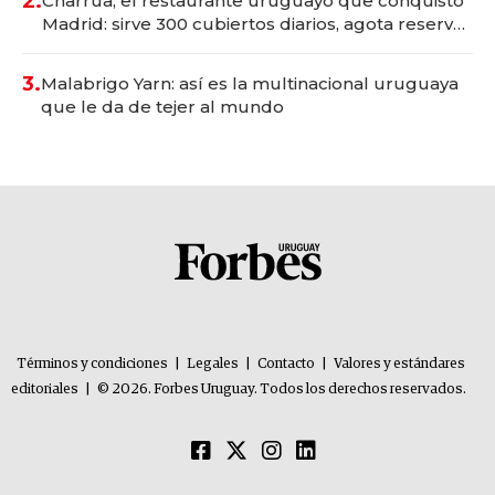
2.
Charrúa, el restaurante uruguayo que conquistó
Madrid: sirve 300 cubiertos diarios, agota reservas
con un mes de anticipación y prepara apertura
3.
Malabrigo Yarn: así es la multinacional uruguaya
que le da de tejer al mundo
Términos y condiciones
|
Legales
|
Contacto
|
Valores y estándares
editoriales
|
© 2026. Forbes Uruguay. Todos los derechos reservados.