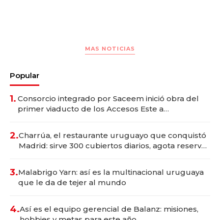
MAS NOTICIAS
Popular
1.
Consorcio integrado por Saceem inició obra del
primer viaducto de los Accesos Este a
Montevideo; inversión total asciende a US$ 54
millones
2.
Charrúa, el restaurante uruguayo que conquistó
Madrid: sirve 300 cubiertos diarios, agota reservas
con un mes de anticipación y prepara apertura
3.
Malabrigo Yarn: así es la multinacional uruguaya
que le da de tejer al mundo
4.
Así es el equipo gerencial de Balanz: misiones,
hobbies y metas para este año