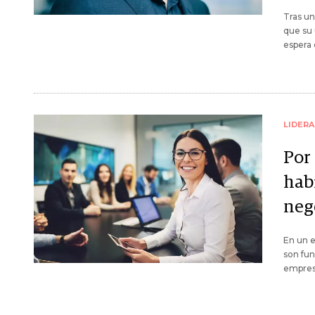
Tras un
que su 
espera 
LIDER
Por 
hab
neg
En un e
son fun
empresa