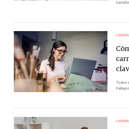
transfo
LIDER
Cóm
carr
clav
Todos a
trabajo
LIDER