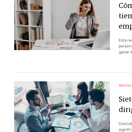
Cóm
tie
emp
Esta re
person
ganar i
NEGOC
Siet
diri
Descub
signifi