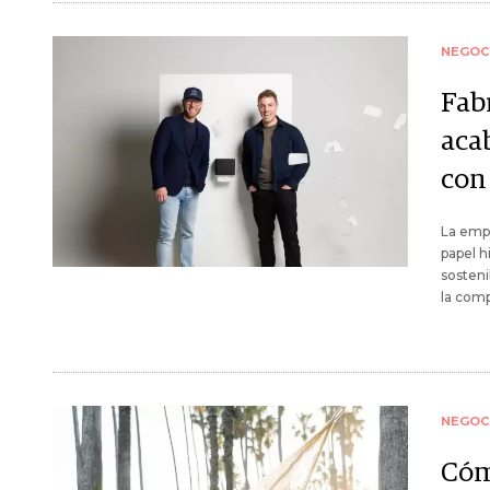
NEGOC
Fab
aca
con
La empr
papel h
sosteni
la comp
NEGOC
Cóm