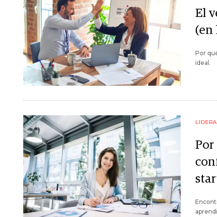
El v
(en 
Por qué
ideal.
LIDER
Por
conf
sta
Encontr
aprendi