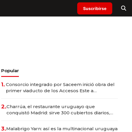
Suscribirse
Popular
1.
Consorcio integrado por Saceem inició obra del
primer viaducto de los Accesos Este a
Montevideo; inversión total asciende a US$ 54
millones
2.
Charrúa, el restaurante uruguayo que
conquistó Madrid: sirve 300 cubiertos diarios,
agota reservas con un mes de anticipación y
prepara apertura
3.
Malabrigo Yarn: así es la multinacional uruguaya