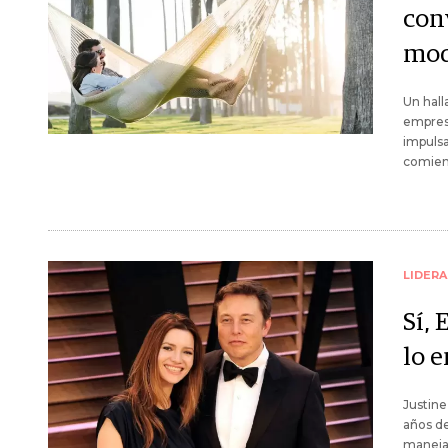
conv
mod
Un hall
empresa
impulsa
comien
LIDER
Sí, 
lo 
Justine
años de
manejar