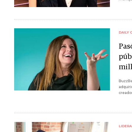
DAILY 
Pas
púb
mil
BuzzBal
adquiri
creador
LIDER