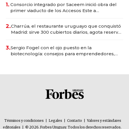
1.
Consorcio integrado por Saceem inició obra del
primer viaducto de los Accesos Este a
Montevideo; inversión total asciende a US$ 54
millones
2.
Charrúa, el restaurante uruguayo que conquistó
Madrid: sirve 300 cubiertos diarios, agota reservas
con un mes de anticipación y prepara apertura
3.
Sergio Fogel con el ojo puesto en la
biotecnología: consejos para emprendedores,
oportunidades de inversión y el rol de la IA
Términos y condiciones
|
Legales
|
Contacto
|
Valores y estándares
editoriales
|
© 2026. Forbes Uruguay. Todos los derechos reservados.