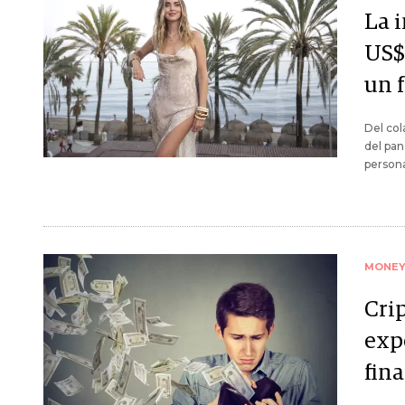
La 
US$
un 
Del col
del pan
persona
MONE
Cri
expe
fin