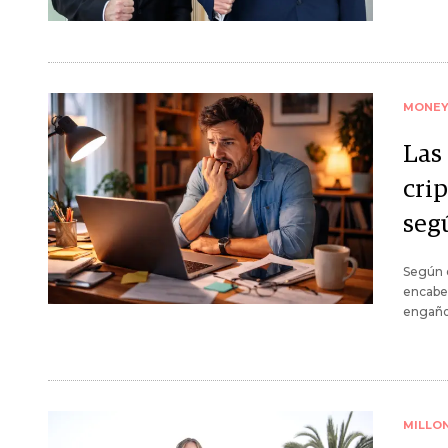
MONE
Las
cri
seg
Según e
encabe
engaños
MILLO