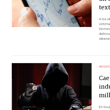
tex
A los c
víctima
término
delincu
obtener
NEGOC
Cae 
ind
mil
En los 