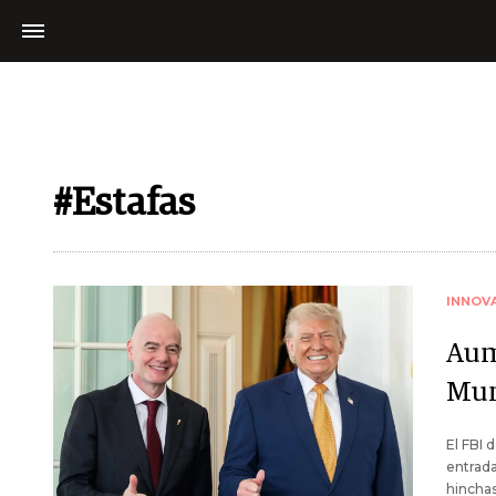
#Estafas
INNOV
Aum
Mun
El FBI 
entrada
hinchas