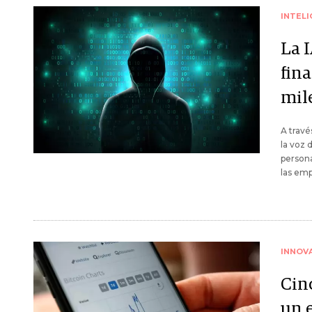
INTELI
La 
fin
mil
A travé
la voz 
persona
las emp
INNOV
Cin
un 