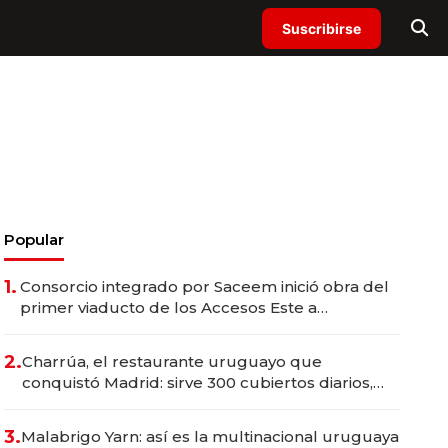
Suscribirse
Popular
1.
Consorcio integrado por Saceem inició obra del
primer viaducto de los Accesos Este a
Montevideo; inversión total asciende a US$ 54
millones
2.
Charrúa, el restaurante uruguayo que
conquistó Madrid: sirve 300 cubiertos diarios,
agota reservas con un mes de anticipación y
prepara apertura
3.
Malabrigo Yarn: así es la multinacional uruguaya