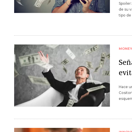
Spoiler
de su v
tipo de
MONE
Señ
evit
Hace un
Cositor
esquem