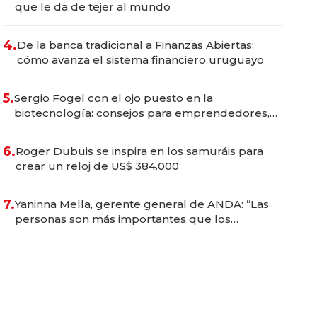
que le da de tejer al mundo
4.
De la banca tradicional a Finanzas Abiertas:
cómo avanza el sistema financiero uruguayo
5.
Sergio Fogel con el ojo puesto en la
biotecnología: consejos para emprendedores,
oportunidades de inversión y el rol de la IA
6.
Roger Dubuis se inspira en los samuráis para
crear un reloj de US$ 384.000
7.
Yaninna Mella, gerente general de ANDA: “Las
personas son más importantes que los
problemas”