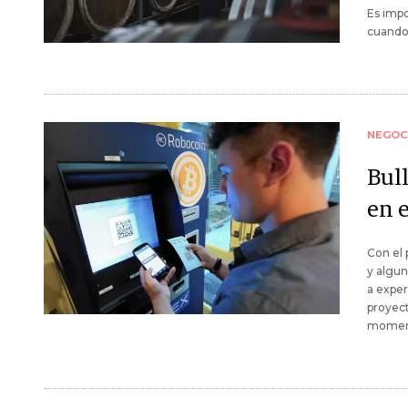
Es impo
cuando 
NEGOC
Bul
en 
Con el 
y algun
a exper
proyect
momen