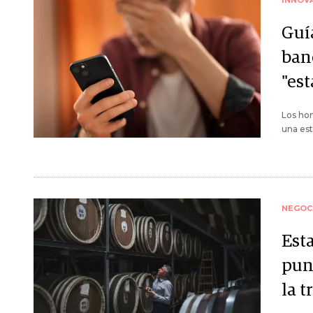
INNOV
Guía
ban
"es
Los hom
una es
NEGOC
Esta
pun
la 