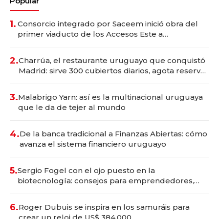
Popular
1.
Consorcio integrado por Saceem inició obra del
primer viaducto de los Accesos Este a
Montevideo; inversión total asciende a US$ 54
millones
2.
Charrúa, el restaurante uruguayo que conquistó
Madrid: sirve 300 cubiertos diarios, agota reservas
con un mes de anticipación y prepara apertura
3.
Malabrigo Yarn: así es la multinacional uruguaya
que le da de tejer al mundo
4.
De la banca tradicional a Finanzas Abiertas: cómo
avanza el sistema financiero uruguayo
5.
Sergio Fogel con el ojo puesto en la
biotecnología: consejos para emprendedores,
oportunidades de inversión y el rol de la IA
6.
Roger Dubuis se inspira en los samuráis para
crear un reloj de US$ 384.000