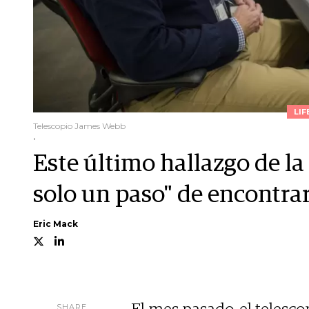
LIF
Telescopio James Webb
.
Este último hallazgo de l
solo un paso" de encontrar
Eric Mack
SHARE