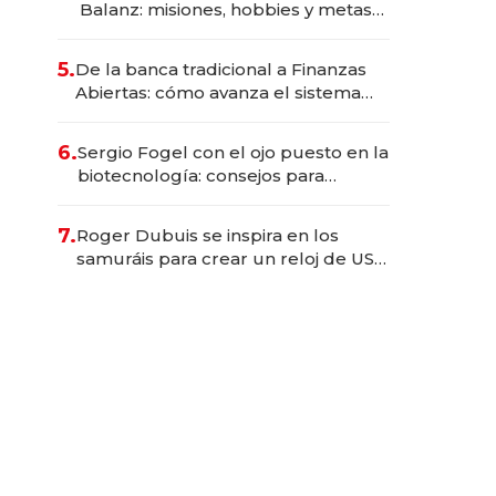
Balanz: misiones, hobbies y metas
para este año
5.
De la banca tradicional a Finanzas
Abiertas: cómo avanza el sistema
financiero uruguayo
6.
Sergio Fogel con el ojo puesto en la
biotecnología: consejos para
emprendedores, oportunidades de
inversión y el rol de la IA
7.
Roger Dubuis se inspira en los
samuráis para crear un reloj de US$
384.000