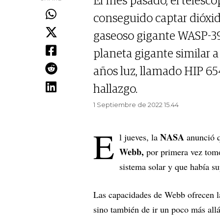
El mes pasado, el telesc
conseguido captar dióxid
gaseoso gigante WASP-39
planeta gigante similar 
años luz, llamado HIP 65
hallazgo.
1 Septiembre de 2022 15.44
E
NASA
l jueves, la
anunció q
Webb,
por primera vez tom
sistema solar y que había su
Las capacidades de Webb ofrecen la
sino también de ir un poco más allá