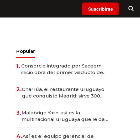
Suscribirse
Popular
1.
Consorcio integrado por Saceem
inició obra del primer viaducto de
los Accesos Este a Montevideo;
inversión total asciende a US$ 54
2.
Charrúa, el restaurante uruguayo
millones
que conquistó Madrid: sirve 300
cubiertos diarios, agota reservas
con un mes de anticipación y
3.
Malabrigo Yarn: así es la
prepara apertura
multinacional uruguaya que le da
de tejer al mundo
4.
Así es el equipo gerencial de