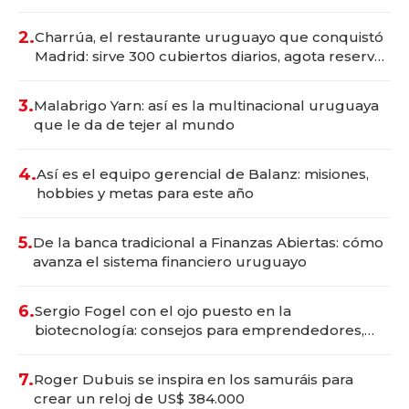
Montevideo; inversión total asciende a US$ 54
millones
2.
Charrúa, el restaurante uruguayo que conquistó
Madrid: sirve 300 cubiertos diarios, agota reservas
con un mes de anticipación y prepara apertura
3.
Malabrigo Yarn: así es la multinacional uruguaya
que le da de tejer al mundo
4.
Así es el equipo gerencial de Balanz: misiones,
hobbies y metas para este año
5.
De la banca tradicional a Finanzas Abiertas: cómo
avanza el sistema financiero uruguayo
6.
Sergio Fogel con el ojo puesto en la
biotecnología: consejos para emprendedores,
oportunidades de inversión y el rol de la IA
7.
Roger Dubuis se inspira en los samuráis para
crear un reloj de US$ 384.000