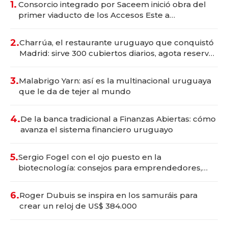
1.
Consorcio integrado por Saceem inició obra del
primer viaducto de los Accesos Este a
Montevideo; inversión total asciende a US$ 54
millones
2.
Charrúa, el restaurante uruguayo que conquistó
Madrid: sirve 300 cubiertos diarios, agota reservas
con un mes de anticipación y prepara apertura
3.
Malabrigo Yarn: así es la multinacional uruguaya
que le da de tejer al mundo
4.
De la banca tradicional a Finanzas Abiertas: cómo
avanza el sistema financiero uruguayo
5.
Sergio Fogel con el ojo puesto en la
biotecnología: consejos para emprendedores,
oportunidades de inversión y el rol de la IA
6.
Roger Dubuis se inspira en los samuráis para
crear un reloj de US$ 384.000