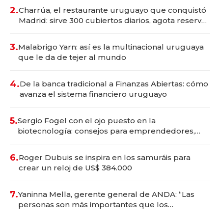
millones
2.
Charrúa, el restaurante uruguayo que conquistó
Madrid: sirve 300 cubiertos diarios, agota reservas
con un mes de anticipación y prepara apertura
3.
Malabrigo Yarn: así es la multinacional uruguaya
que le da de tejer al mundo
4.
De la banca tradicional a Finanzas Abiertas: cómo
avanza el sistema financiero uruguayo
5.
Sergio Fogel con el ojo puesto en la
biotecnología: consejos para emprendedores,
oportunidades de inversión y el rol de la IA
6.
Roger Dubuis se inspira en los samuráis para
crear un reloj de US$ 384.000
7.
Yaninna Mella, gerente general de ANDA: “Las
personas son más importantes que los
problemas”