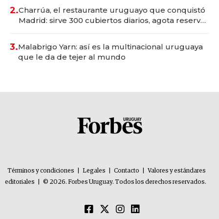
millones
2.
Charrúa, el restaurante uruguayo que conquistó
Madrid: sirve 300 cubiertos diarios, agota reservas
con un mes de anticipación y prepara apertura
3.
Malabrigo Yarn: así es la multinacional uruguaya
que le da de tejer al mundo
Términos y condiciones
|
Legales
|
Contacto
|
Valores y estándares
editoriales
|
© 2026. Forbes Uruguay. Todos los derechos reservados.