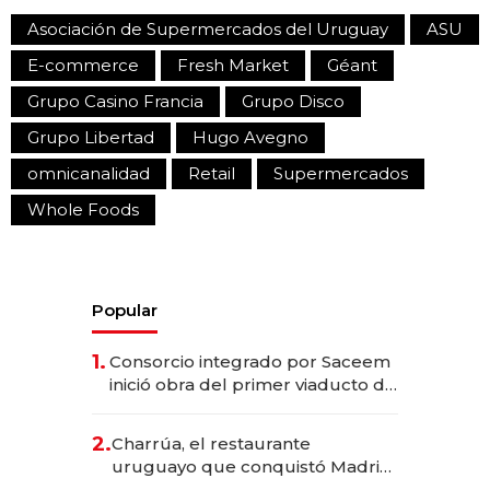
Asociación de Supermercados del Uruguay
ASU
E-commerce
Fresh Market
Géant
Grupo Casino Francia
Grupo Disco
Grupo Libertad
Hugo Avegno
omnicanalidad
Retail
Supermercados
Whole Foods
Popular
1.
Consorcio integrado por Saceem
inició obra del primer viaducto de
los Accesos Este a Montevideo;
inversión total asciende a US$ 54
2.
Charrúa, el restaurante
millones
uruguayo que conquistó Madrid:
sirve 300 cubiertos diarios, agota