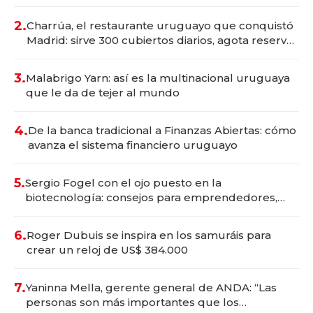
Montevideo; inversión total asciende a US$ 54
millones
2.
Charrúa, el restaurante uruguayo que conquistó
Madrid: sirve 300 cubiertos diarios, agota reservas
con un mes de anticipación y prepara apertura
3.
Malabrigo Yarn: así es la multinacional uruguaya
que le da de tejer al mundo
4.
De la banca tradicional a Finanzas Abiertas: cómo
avanza el sistema financiero uruguayo
5.
Sergio Fogel con el ojo puesto en la
biotecnología: consejos para emprendedores,
oportunidades de inversión y el rol de la IA
6.
Roger Dubuis se inspira en los samuráis para
crear un reloj de US$ 384.000
7.
Yaninna Mella, gerente general de ANDA: “Las
personas son más importantes que los