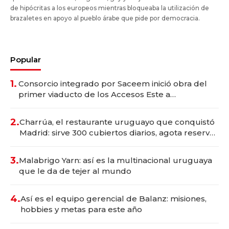
de hipócritas a los europeos mientras bloqueaba la utilización de
brazaletes en apoyo al pueblo árabe que pide por democracia.
Popular
1.
Consorcio integrado por Saceem inició obra del
primer viaducto de los Accesos Este a
Montevideo; inversión total asciende a US$ 54
millones
2.
Charrúa, el restaurante uruguayo que conquistó
Madrid: sirve 300 cubiertos diarios, agota reservas
con un mes de anticipación y prepara apertura
3.
Malabrigo Yarn: así es la multinacional uruguaya
que le da de tejer al mundo
4.
Así es el equipo gerencial de Balanz: misiones,
hobbies y metas para este año