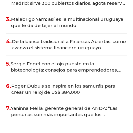
Madrid: sirve 300 cubiertos diarios, agota reservas
con un mes de anticipación y prepara apertura
3.
Malabrigo Yarn: así es la multinacional uruguaya
que le da de tejer al mundo
4.
De la banca tradicional a Finanzas Abiertas: cómo
avanza el sistema financiero uruguayo
5.
Sergio Fogel con el ojo puesto en la
biotecnología: consejos para emprendedores,
oportunidades de inversión y el rol de la IA
6.
Roger Dubuis se inspira en los samuráis para
crear un reloj de US$ 384.000
7.
Yaninna Mella, gerente general de ANDA: “Las
personas son más importantes que los
problemas”