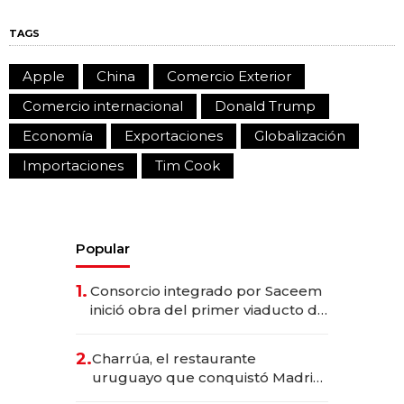
TAGS
Apple
China
Comercio Exterior
Comercio internacional
Donald Trump
Economía
Exportaciones
Globalización
Importaciones
Tim Cook
Popular
1.
Consorcio integrado por Saceem
inició obra del primer viaducto de
los Accesos Este a Montevideo;
inversión total asciende a US$ 54
2.
Charrúa, el restaurante
millones
uruguayo que conquistó Madrid:
sirve 300 cubiertos diarios, agota