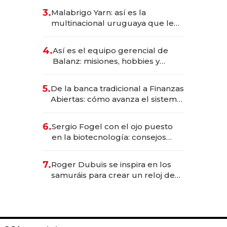
reservas con un mes de
3.
Malabrigo Yarn: así es la
anticipación y prepara apertura
multinacional uruguaya que le
da de tejer al mundo
4.
Así es el equipo gerencial de
Balanz: misiones, hobbies y
metas para este año
5.
De la banca tradicional a Finanzas
Abiertas: cómo avanza el sistema
financiero uruguayo
6.
Sergio Fogel con el ojo puesto
en la biotecnología: consejos
para emprendedores,
oportunidades de inversión y el
7.
Roger Dubuis se inspira en los
rol de la IA
samuráis para crear un reloj de
US$ 384.000