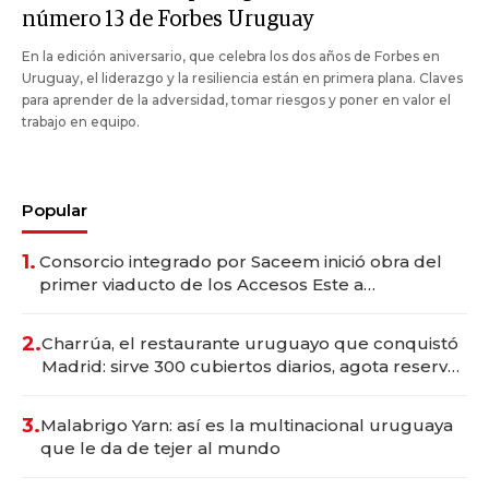
número 13 de Forbes Uruguay
En la edición aniversario, que celebra los dos años de Forbes en
Uruguay, el liderazgo y la resiliencia están en primera plana. Claves
para aprender de la adversidad, tomar riesgos y poner en valor el
trabajo en equipo.
Popular
1.
Consorcio integrado por Saceem inició obra del
primer viaducto de los Accesos Este a
Montevideo; inversión total asciende a US$ 54
millones
2.
Charrúa, el restaurante uruguayo que conquistó
Madrid: sirve 300 cubiertos diarios, agota reservas
con un mes de anticipación y prepara apertura
3.
Malabrigo Yarn: así es la multinacional uruguaya
que le da de tejer al mundo