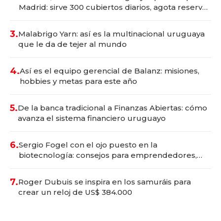
Madrid: sirve 300 cubiertos diarios, agota reservas
con un mes de anticipación y prepara apertura
3.
Malabrigo Yarn: así es la multinacional uruguaya
que le da de tejer al mundo
4.
Así es el equipo gerencial de Balanz: misiones,
hobbies y metas para este año
5.
De la banca tradicional a Finanzas Abiertas: cómo
avanza el sistema financiero uruguayo
6.
Sergio Fogel con el ojo puesto en la
biotecnología: consejos para emprendedores,
oportunidades de inversión y el rol de la IA
7.
Roger Dubuis se inspira en los samuráis para
crear un reloj de US$ 384.000