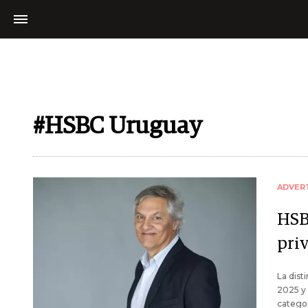
#HSBC Uruguay
ADVER
HSB
pri
La dis
2025 y 
categor