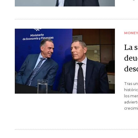
MONE
La 
deu
des
Tras un
históri
los mer
adviert
crecim