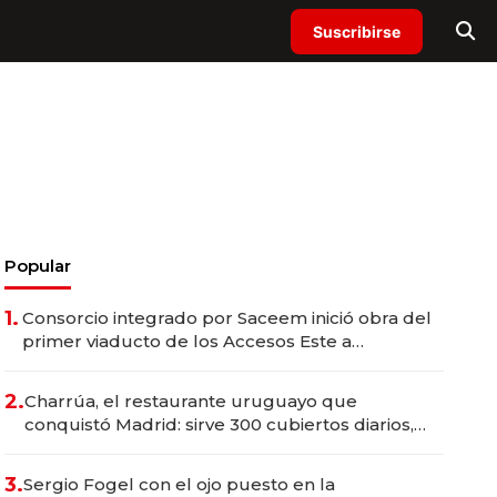
Suscribirse
Popular
1.
Consorcio integrado por Saceem inició obra del
primer viaducto de los Accesos Este a
Montevideo; inversión total asciende a US$ 54
millones
2.
Charrúa, el restaurante uruguayo que
conquistó Madrid: sirve 300 cubiertos diarios,
agota reservas con un mes de anticipación y
prepara apertura
3.
Sergio Fogel con el ojo puesto en la