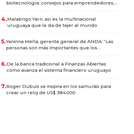
biotecnología: consejos para emprendedores,
oportunidades de inversión y el rol de la IA
4.
Malabrigo Yarn: así es la multinacional
uruguaya que le da de tejer al mundo
5.
Yaninna Mella, gerente general de ANDA: “Las
personas son más importantes que los
problemas”
6.
De la banca tradicional a Finanzas Abiertas:
cómo avanza el sistema financiero uruguayo
7.
Roger Dubuis se inspira en los samuráis para
crear un reloj de US$ 384.000