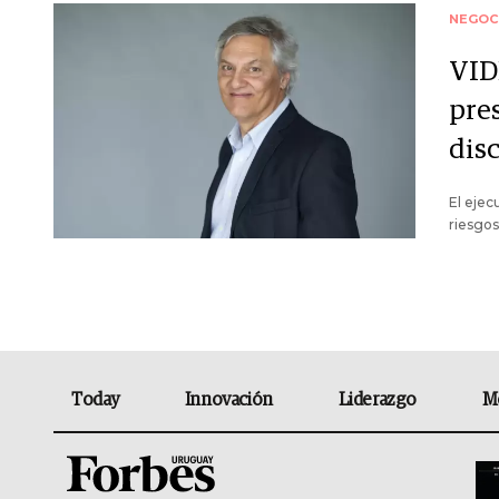
NEGOC
VID
pre
dis
El ejec
riesgos
Today
Innovación
Liderazgo
M