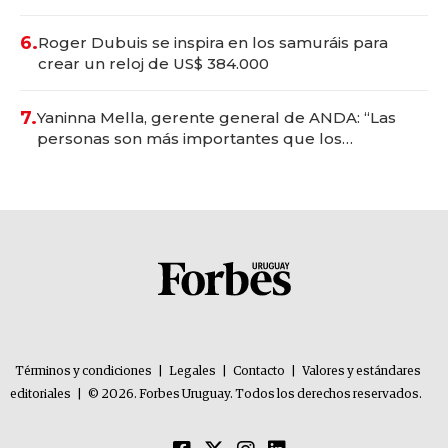
oportunidades de inversión y el rol de la IA
6.
Roger Dubuis se inspira en los samuráis para
crear un reloj de US$ 384.000
7.
Yaninna Mella, gerente general de ANDA: “Las
personas son más importantes que los
problemas”
Términos y condiciones
|
Legales
|
Contacto
|
Valores y estándares
editoriales
|
© 2026. Forbes Uruguay. Todos los derechos reservados.