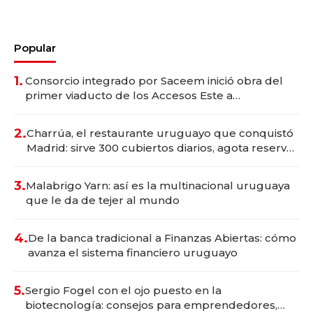
Popular
1.
Consorcio integrado por Saceem inició obra del
primer viaducto de los Accesos Este a
Montevideo; inversión total asciende a US$ 54
millones
2.
Charrúa, el restaurante uruguayo que conquistó
Madrid: sirve 300 cubiertos diarios, agota reservas
con un mes de anticipación y prepara apertura
3.
Malabrigo Yarn: así es la multinacional uruguaya
que le da de tejer al mundo
4.
De la banca tradicional a Finanzas Abiertas: cómo
avanza el sistema financiero uruguayo
5.
Sergio Fogel con el ojo puesto en la
biotecnología: consejos para emprendedores,