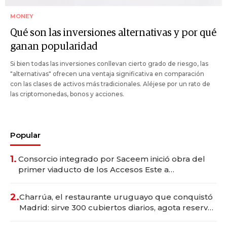
MONEY
Qué son las inversiones alternativas y por qué
ganan popularidad
Si bien todas las inversiones conllevan cierto grado de riesgo, las
"alternativas" ofrecen una ventaja significativa en comparación
con las clases de activos más tradicionales. Aléjese por un rato de
las criptomonedas, bonos y acciones.
Popular
1.
Consorcio integrado por Saceem inició obra del
primer viaducto de los Accesos Este a
Montevideo; inversión total asciende a US$ 54
millones
2.
Charrúa, el restaurante uruguayo que conquistó
Madrid: sirve 300 cubiertos diarios, agota reservas
con un mes de anticipación y prepara apertura