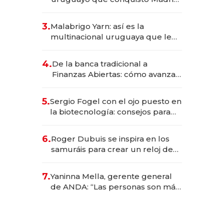
sirve 300 cubiertos diarios, agota
reservas con un mes de
3.
Malabrigo Yarn: así es la
anticipación y prepara apertura
multinacional uruguaya que le
da de tejer al mundo
4.
De la banca tradicional a
Finanzas Abiertas: cómo avanza
el sistema financiero uruguayo
5.
Sergio Fogel con el ojo puesto en
la biotecnología: consejos para
emprendedores, oportunidades
de inversión y el rol de la IA
6.
Roger Dubuis se inspira en los
samuráis para crear un reloj de
US$ 384.000
7.
Yaninna Mella, gerente general
de ANDA: “Las personas son más
importantes que los problemas”