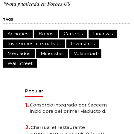
*Nota publicada en Forbes US
TAGS
Acciones
Bonos
Carteras
Finanzas
Inversiones alternativas
Inversores
Mercados
Minoristas
Volatilidad
Wall Street
Popular
1.
Consorcio integrado por Saceem
inició obra del primer viaducto de
los Accesos Este a Montevideo;
inversión total asciende a US$ 54
2.
Charrúa, el restaurante
millones
uruguayo que conquistó Madrid: