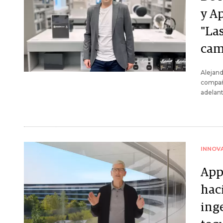
y A
"La
cam
Alejand
compañ
adelan
INNOV
App
haci
inge