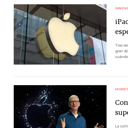
INNOV
iPa
esp
Tras s
gran dí
cuándo
MONE
Con
sup
La com