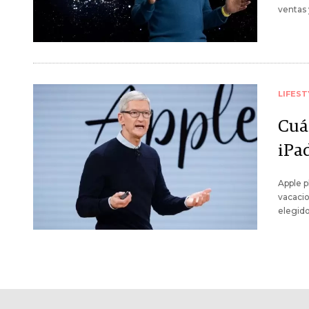
ventas 
LIFEST
Cuá
iPa
Apple p
vacacio
elegido