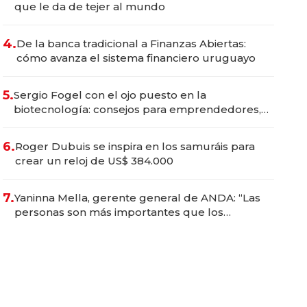
que le da de tejer al mundo
4.
De la banca tradicional a Finanzas Abiertas:
cómo avanza el sistema financiero uruguayo
5.
Sergio Fogel con el ojo puesto en la
biotecnología: consejos para emprendedores,
oportunidades de inversión y el rol de la IA
6.
Roger Dubuis se inspira en los samuráis para
crear un reloj de US$ 384.000
7.
Yaninna Mella, gerente general de ANDA: “Las
personas son más importantes que los
problemas”