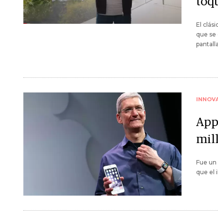
toq
El clás
que se 
pantall
INNOV
App
mil
Fue un 
que el 