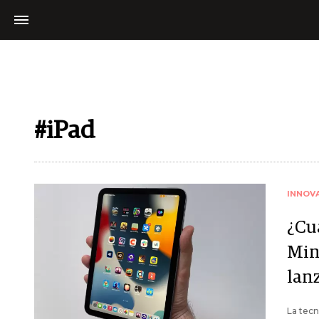
#iPad
INNOV
¿Cu
Min
lan
La tecn