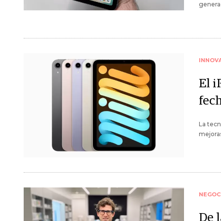
generac
INNOV
El i
fec
La tecn
mejoras
NEGOC
De 