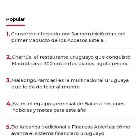
Popular
1.
Consorcio integrado por Saceem inició obra del
primer viaducto de los Accesos Este a
Montevideo; inversión total asciende a US$ 54
millones
2.
Charrúa, el restaurante uruguayo que conquistó
Madrid: sirve 300 cubiertos diarios, agota reservas
con un mes de anticipación y prepara apertura
3.
Malabrigo Yarn: así es la multinacional uruguaya
que le da de tejer al mundo
4.
Así es el equipo gerencial de Balanz: misiones,
hobbies y metas para este año
5.
De la banca tradicional a Finanzas Abiertas: cómo
avanza el sistema financiero uruguayo