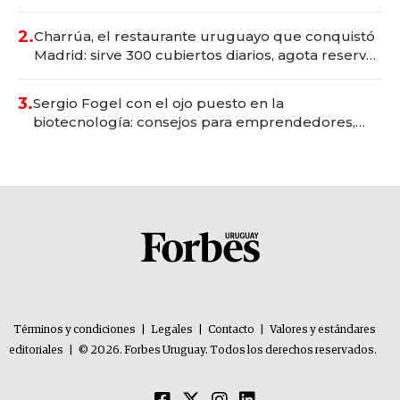
Montevideo; inversión total asciende a US$ 54
millones
2.
Charrúa, el restaurante uruguayo que conquistó
Madrid: sirve 300 cubiertos diarios, agota reservas
con un mes de anticipación y prepara apertura
3.
Sergio Fogel con el ojo puesto en la
biotecnología: consejos para emprendedores,
oportunidades de inversión y el rol de la IA
Términos y condiciones
|
Legales
|
Contacto
|
Valores y estándares
editoriales
|
© 2026. Forbes Uruguay. Todos los derechos reservados.