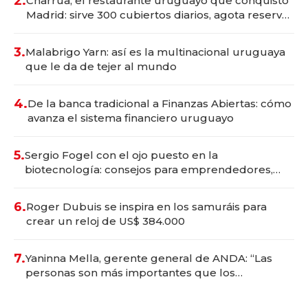
2.
Charrúa, el restaurante uruguayo que conquistó
Madrid: sirve 300 cubiertos diarios, agota reservas
con un mes de anticipación y prepara apertura
3.
Malabrigo Yarn: así es la multinacional uruguaya
que le da de tejer al mundo
4.
De la banca tradicional a Finanzas Abiertas: cómo
avanza el sistema financiero uruguayo
5.
Sergio Fogel con el ojo puesto en la
biotecnología: consejos para emprendedores,
oportunidades de inversión y el rol de la IA
6.
Roger Dubuis se inspira en los samuráis para
crear un reloj de US$ 384.000
7.
Yaninna Mella, gerente general de ANDA: “Las
personas son más importantes que los
problemas”