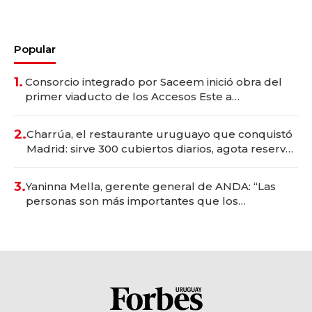
Popular
1.
Consorcio integrado por Saceem inició obra del
primer viaducto de los Accesos Este a
Montevideo; inversión total asciende a US$ 54
millones
2.
Charrúa, el restaurante uruguayo que conquistó
Madrid: sirve 300 cubiertos diarios, agota reservas
con un mes de anticipación y prepara apertura
3.
Yaninna Mella, gerente general de ANDA: “Las
personas son más importantes que los
problemas”