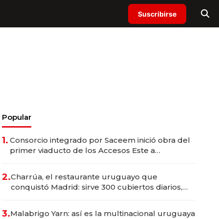
Suscribirse
Popular
1.
Consorcio integrado por Saceem inició obra del
primer viaducto de los Accesos Este a
Montevideo; inversión total asciende a US$ 54
millones
2.
Charrúa, el restaurante uruguayo que
conquistó Madrid: sirve 300 cubiertos diarios,
agota reservas con un mes de anticipación y
prepara apertura
3.
Malabrigo Yarn: así es la multinacional uruguaya