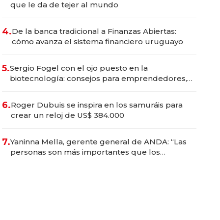
que le da de tejer al mundo
4.
De la banca tradicional a Finanzas Abiertas:
cómo avanza el sistema financiero uruguayo
5.
Sergio Fogel con el ojo puesto en la
biotecnología: consejos para emprendedores,
oportunidades de inversión y el rol de la IA
6.
Roger Dubuis se inspira en los samuráis para
crear un reloj de US$ 384.000
7.
Yaninna Mella, gerente general de ANDA: “Las
personas son más importantes que los
problemas”