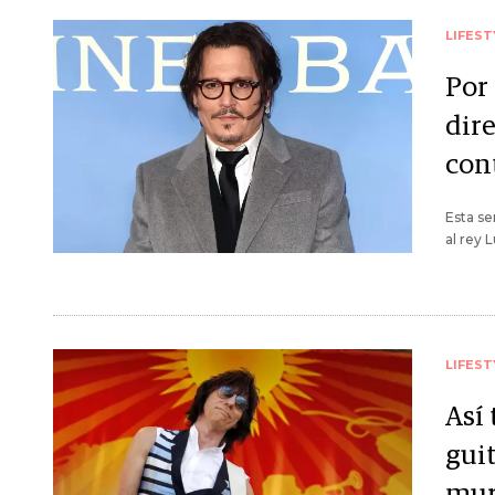
LIFEST
Por
dire
con
Esta se
al rey 
LIFEST
Así 
guit
mur