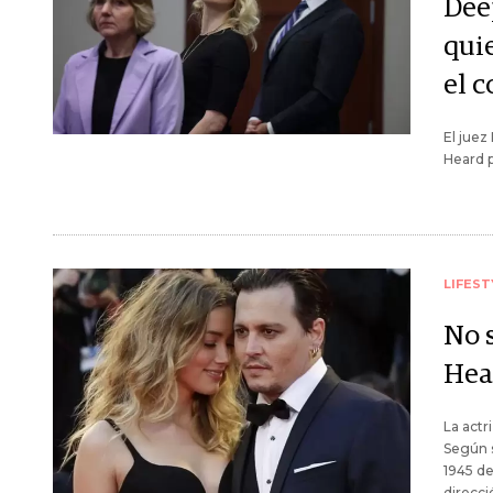
Deep
qui
el c
El juez
Heard p
LIFEST
No s
Hea
La actr
Según 
1945 de
direcci