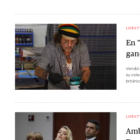
LIFEST
En 
gan
Vendió 
su cole
británi
LIFEST
Amb