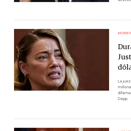
MONE
Dur
Just
dól
La juez
millone
difamac
Depp.