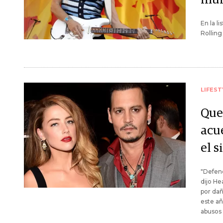
En la li
Rolling
LIFEST
Que
acu
el 
"Defend
dijo He
por dañ
este añ
abusos