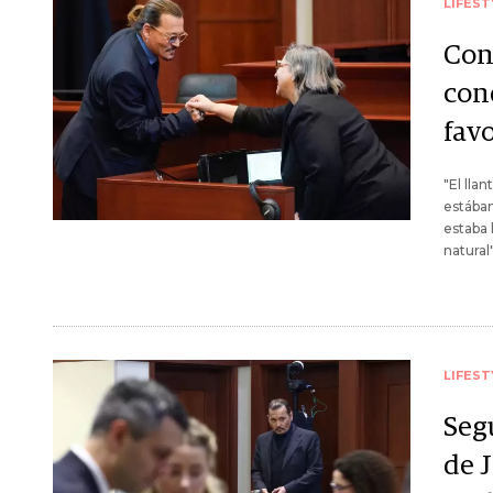
LIFEST
Con
con
fav
"El lla
estábam
estaba 
natural"
LIFEST
Seg
de 