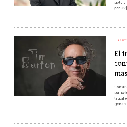
siete a
por US$
LIFEST
El 
con
más
Constru
sombrío
taquill
generan