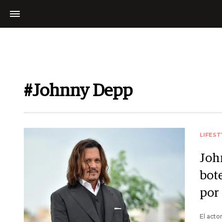
#Johnny Depp
LIFEST
Joh
bot
por 
El acto