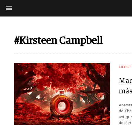
#Kirsteen Campbell
LIFEST
Mac
más
Apenas 
de The 
antiguo
de comp