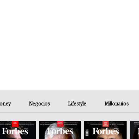
oney
Negocios
Lifestyle
Millonarios