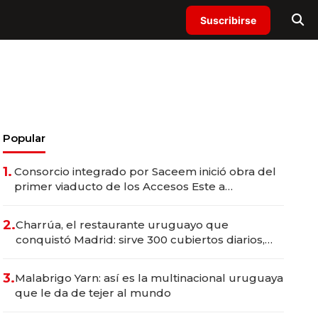
Suscribirse
Popular
1.
Consorcio integrado por Saceem inició obra del
primer viaducto de los Accesos Este a
Montevideo; inversión total asciende a US$ 54
millones
2.
Charrúa, el restaurante uruguayo que
conquistó Madrid: sirve 300 cubiertos diarios,
agota reservas con un mes de anticipación y
prepara apertura
3.
Malabrigo Yarn: así es la multinacional uruguaya
que le da de tejer al mundo