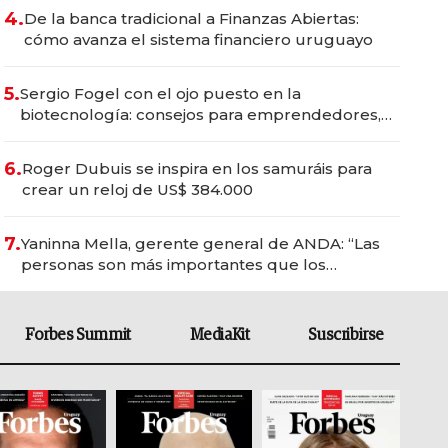
4.
De la banca tradicional a Finanzas Abiertas:
cómo avanza el sistema financiero uruguayo
5.
Sergio Fogel con el ojo puesto en la
biotecnología: consejos para emprendedores,
oportunidades de inversión y el rol de la IA
6.
Roger Dubuis se inspira en los samuráis para
crear un reloj de US$ 384.000
7.
Yaninna Mella, gerente general de ANDA: “Las
personas son más importantes que los
problemas”
Forbes Summit
MediaKit
Suscribirse