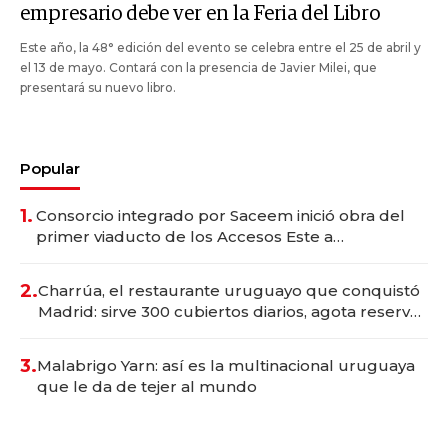
empresario debe ver en la Feria del Libro
Este año, la 48° edición del evento se celebra entre el 25 de abril y
el 13 de mayo. Contará con la presencia de Javier Milei, que
presentará su nuevo libro.
Popular
1.
Consorcio integrado por Saceem inició obra del
primer viaducto de los Accesos Este a
Montevideo; inversión total asciende a US$ 54
millones
2.
Charrúa, el restaurante uruguayo que conquistó
Madrid: sirve 300 cubiertos diarios, agota reservas
con un mes de anticipación y prepara apertura
3.
Malabrigo Yarn: así es la multinacional uruguaya
que le da de tejer al mundo