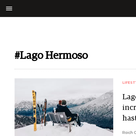
#Lago Hermoso
LIFEST
Lag
incr
hast
Roich O