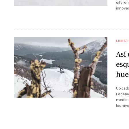
diferen
innova
LIFEST
Así
esq
hue
Ubicado
Federac
medios 
los nive