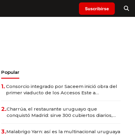
Suscribirse
Popular
1.
Consorcio integrado por Saceem inició obra del
primer viaducto de los Accesos Este a
Montevideo; inversión total asciende a US$ 54
millones
2.
Charrúa, el restaurante uruguayo que
conquistó Madrid: sirve 300 cubiertos diarios,
agota reservas con un mes de anticipación y
prepara apertura
3.
Malabrigo Yarn: así es la multinacional uruguaya