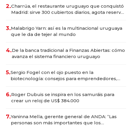
millones
2.
Charrúa, el restaurante uruguayo que conquistó
Madrid: sirve 300 cubiertos diarios, agota reservas
con un mes de anticipación y prepara apertura
3.
Malabrigo Yarn: así es la multinacional uruguaya
que le da de tejer al mundo
4.
De la banca tradicional a Finanzas Abiertas: cómo
avanza el sistema financiero uruguayo
5.
Sergio Fogel con el ojo puesto en la
biotecnología: consejos para emprendedores,
oportunidades de inversión y el rol de la IA
6.
Roger Dubuis se inspira en los samuráis para
crear un reloj de US$ 384.000
7.
Yaninna Mella, gerente general de ANDA: “Las
personas son más importantes que los
problemas”