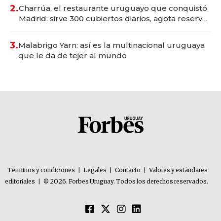
millones
2.
Charrúa, el restaurante uruguayo que conquistó
Madrid: sirve 300 cubiertos diarios, agota reservas
con un mes de anticipación y prepara apertura
3.
Malabrigo Yarn: así es la multinacional uruguaya
que le da de tejer al mundo
Términos y condiciones
|
Legales
|
Contacto
|
Valores y estándares
editoriales
|
© 2026. Forbes Uruguay. Todos los derechos reservados.