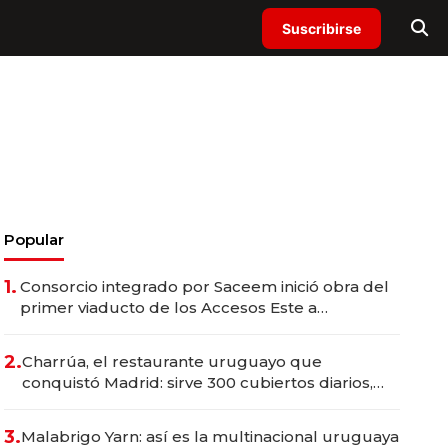
Suscribirse
Popular
1.
Consorcio integrado por Saceem inició obra del
primer viaducto de los Accesos Este a
Montevideo; inversión total asciende a US$ 54
millones
2.
Charrúa, el restaurante uruguayo que
conquistó Madrid: sirve 300 cubiertos diarios,
agota reservas con un mes de anticipación y
prepara apertura
3.
Malabrigo Yarn: así es la multinacional uruguaya