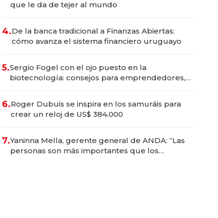
que le da de tejer al mundo
4.
De la banca tradicional a Finanzas Abiertas:
cómo avanza el sistema financiero uruguayo
5.
Sergio Fogel con el ojo puesto en la
biotecnología: consejos para emprendedores,
oportunidades de inversión y el rol de la IA
6.
Roger Dubuis se inspira en los samuráis para
crear un reloj de US$ 384.000
7.
Yaninna Mella, gerente general de ANDA: “Las
personas son más importantes que los
problemas”