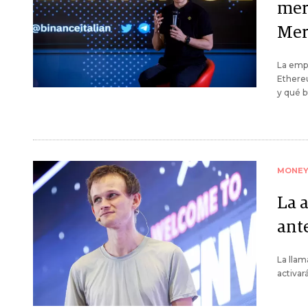
mer
Mer
La empr
Ethereu
y qué b
MONE
La a
ant
La llam
activar