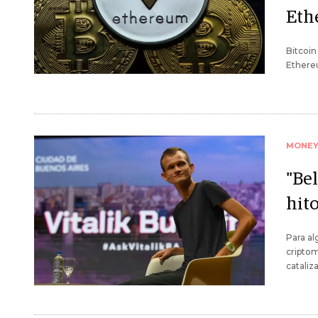
Eth
Bitcoin
Ethereu
MONE
"Be
hit
Para al
criptom
cataliz