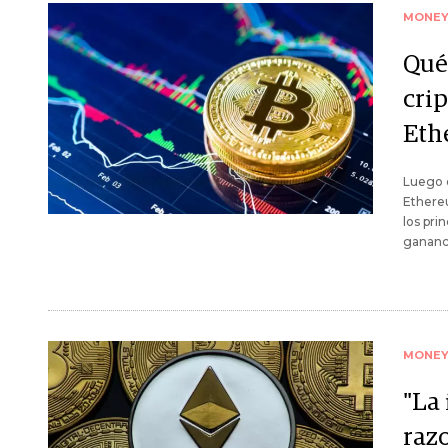
MONE
Qué 
cri
Eth
Luego d
Ethereu
los pri
gananc
MONE
"La 
raz