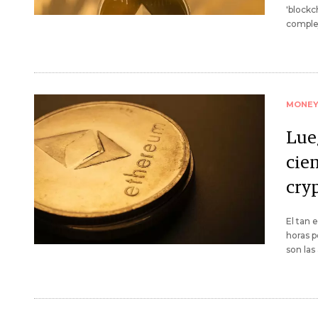
'blockc
complej
MONE
Lue
cie
cryp
El tan 
horas p
son las