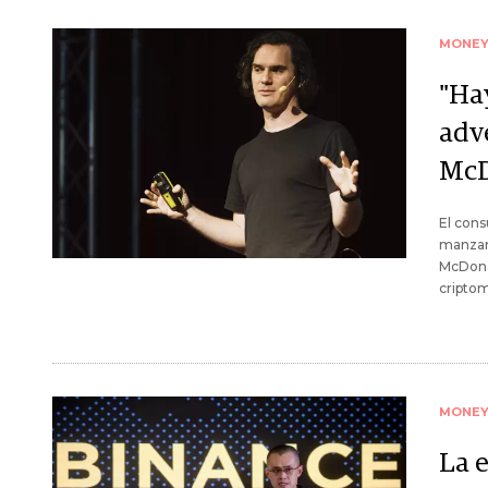
MONE
"Hay
adv
McD
El con
manzana
McDonal
cripto
MONE
La e