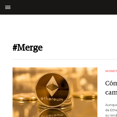
#Merge
MONE
Cóm
cam
Aunque 
de Ethe
su rend