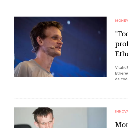
MONE
"Tod
prof
Eth
Vitalik
Ethereu
del tod
INNOV
Mom