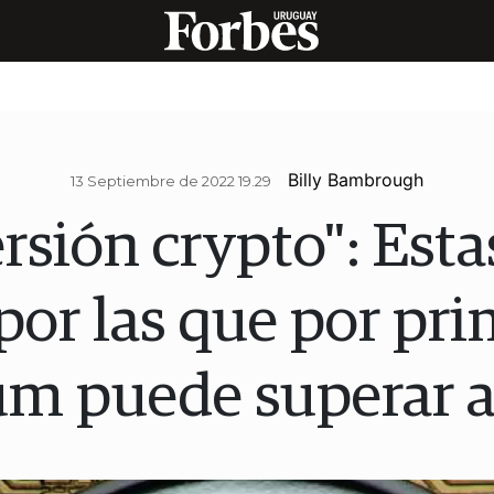
Billy Bambrough
13 Septiembre de 2022 19.29
rsión crypto": Esta
por las que por pri
m puede superar a