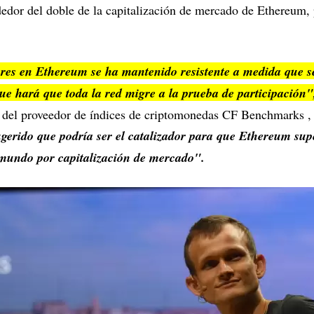
dedor del doble de la capitalización de mercado de Ethereum, 
sores en Ethereum se ha mantenido resistente a medida que se
que hará que toda la red migre a la prueba de participación
n del proveedor de índices de criptomonedas CF Benchmarks , 
erido que podría ser el catalizador para que Ethereum sup
undo por capitalización de mercado".