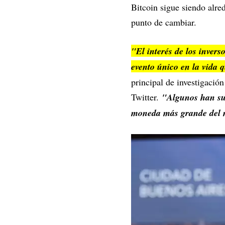
Bitcoin sigue siendo alre
punto de cambiar.
"El interés de los inver
evento único en la vida 
principal de investigació
Twitter.
"Algunos han sug
moneda más grande del m