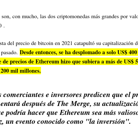
 son, con mucho, las dos criptomonedas más grandes por valo
0 .
ista del precio de bitcoin en 2021 catapultó su capitalización
Desde entonces, se ha desplomado a solo US$ 400
o pasado.
e de precios de Ethereum hizo que subiera a más de US$ 5
200 mil millones.
 comerciantes e inversores predicen que el p
ntará después de The Merge, su actualizació
ue podría hacer que Ethereum sea más valios
z, un evento conocido como "la inversión".