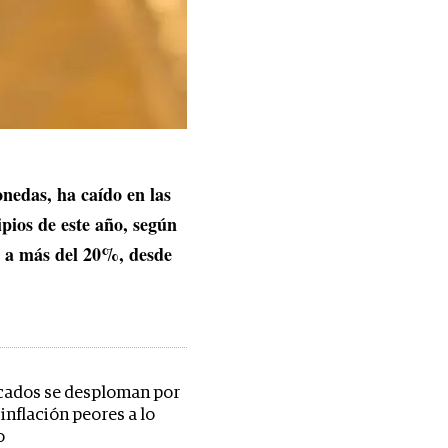
nedas, ha caído en las
pios de este año, según
o a más del 20%, desde
cados se desploman por
inflación peores a lo
o