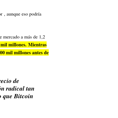
r , aunque eso podría
 de mercado a más de 1,2
 mil millones. Mientras
00 mil millones antes de
recio de
n radical tan
o que Bitcoin