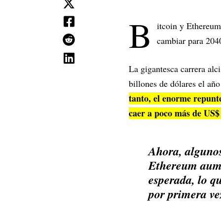
B
itcoin y Ethereum
cambiar para 204
La gigantesca carrera alc
billones de dólares el añ
tanto, el enorme repunt
caer a poco más de US$ 
Ahora, algunos
Ethereum aume
esperada, lo q
por primera ve