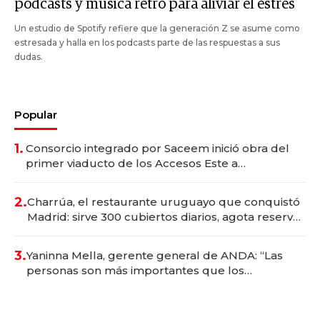
podcasts y música retro para aliviar el estrés
Un estudio de Spotify refiere que la generación Z se asume como
estresada y halla en los podcasts parte de las respuestas a sus
dudas.
Popular
1.
Consorcio integrado por Saceem inició obra del
primer viaducto de los Accesos Este a
Montevideo; inversión total asciende a US$ 54
millones
2.
Charrúa, el restaurante uruguayo que conquistó
Madrid: sirve 300 cubiertos diarios, agota reservas
con un mes de anticipación y prepara apertura
3.
Yaninna Mella, gerente general de ANDA: “Las
personas son más importantes que los
problemas”