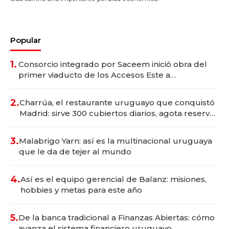
Popular
1.
Consorcio integrado por Saceem inició obra del
primer viaducto de los Accesos Este a
Montevideo; inversión total asciende a US$ 54
millones
2.
Charrúa, el restaurante uruguayo que conquistó
Madrid: sirve 300 cubiertos diarios, agota reservas
con un mes de anticipación y prepara apertura
3.
Malabrigo Yarn: así es la multinacional uruguaya
que le da de tejer al mundo
4.
Así es el equipo gerencial de Balanz: misiones,
hobbies y metas para este año
5.
De la banca tradicional a Finanzas Abiertas: cómo
avanza el sistema financiero uruguayo