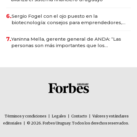
6.
Sergio Fogel con el ojo puesto en la
biotecnología: consejos para emprendedores,
oportunidades de inversión y el rol de la IA
7.
Yaninna Mella, gerente general de ANDA: “Las
personas son más importantes que los
problemas”
Términos y condiciones
|
Legales
|
Contacto
|
Valores y estándares
editoriales
|
© 2026. Forbes Uruguay. Todos los derechos reservados.