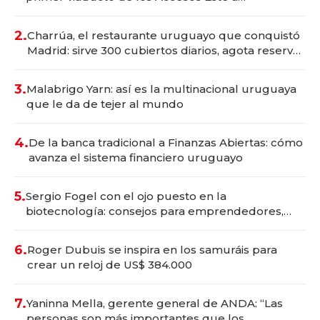
Montevideo; inversión total asciende a US$ 54
millones
2.
Charrúa, el restaurante uruguayo que conquistó
Madrid: sirve 300 cubiertos diarios, agota reservas
con un mes de anticipación y prepara apertura
3.
Malabrigo Yarn: así es la multinacional uruguaya
que le da de tejer al mundo
4.
De la banca tradicional a Finanzas Abiertas: cómo
avanza el sistema financiero uruguayo
5.
Sergio Fogel con el ojo puesto en la
biotecnología: consejos para emprendedores,
oportunidades de inversión y el rol de la IA
6.
Roger Dubuis se inspira en los samuráis para
crear un reloj de US$ 384.000
7.
Yaninna Mella, gerente general de ANDA: “Las
personas son más importantes que los