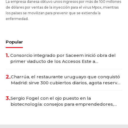
La empresa danesa obtuvo unos ingresos por más de 100 millones
de dólares por ventas de la inyección para el virus Mpox, mientras
los países se movilizan para prevenir que se extienda la
enfermedad.
Popular
1.
Consorcio integrado por Saceem inició obra del
primer viaducto de los Accesos Este a
Montevideo; inversión total asciende a US$ 54
millones
2.
Charrúa, el restaurante uruguayo que conquistó
Madrid: sirve 300 cubiertos diarios, agota reservas
con un mes de anticipación y prepara apertura
3.
Sergio Fogel con el ojo puesto en la
biotecnología: consejos para emprendedores,
oportunidades de inversión y el rol de la IA