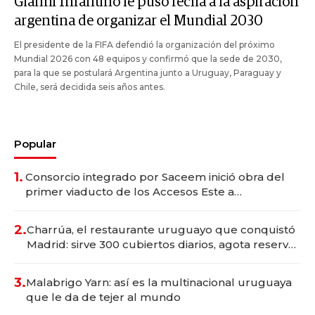
Gianni Infantino le puso fecha a la aspiración
argentina de organizar el Mundial 2030
El presidente de la FIFA defendió la organización del próximo
Mundial 2026 con 48 equipos y confirmó que la sede de 2030,
para la que se postulará Argentina junto a Uruguay, Paraguay y
Chile, será decidida seis años antes.
Popular
1.
Consorcio integrado por Saceem inició obra del
primer viaducto de los Accesos Este a
Montevideo; inversión total asciende a US$ 54
millones
2.
Charrúa, el restaurante uruguayo que conquistó
Madrid: sirve 300 cubiertos diarios, agota reservas
con un mes de anticipación y prepara apertura
3.
Malabrigo Yarn: así es la multinacional uruguaya
que le da de tejer al mundo