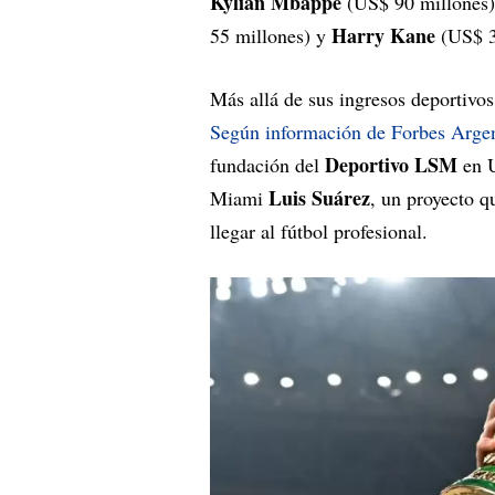
Kylian Mbappé
(US$ 90 millones
Harry Kane
55 millones) y
(US$ 3
Más allá de sus ingresos deportivo
Según información de Forbes Arge
Deportivo LSM
fundación del
en U
Luis Suárez
Miami
, un proyecto q
llegar al fútbol profesional.