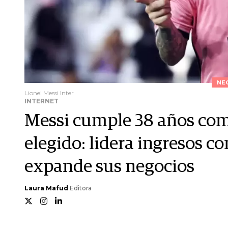
NE
Lionel Messi Inter
INTERNET
Messi cumple 38 años com
elegido: lidera ingresos c
expande sus negocios
Laura Mafud
Editora