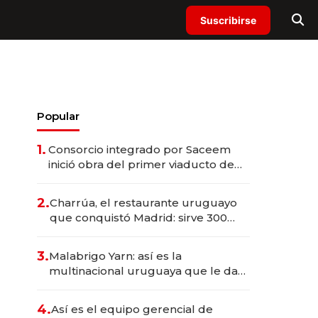
Suscribirse
Popular
1.
Consorcio integrado por Saceem
inició obra del primer viaducto de
los Accesos Este a Montevideo;
inversión total asciende a US$ 54
2.
Charrúa, el restaurante uruguayo
millones
que conquistó Madrid: sirve 300
cubiertos diarios, agota reservas
con un mes de anticipación y
3.
Malabrigo Yarn: así es la
prepara apertura
multinacional uruguaya que le da
de tejer al mundo
4.
Así es el equipo gerencial de