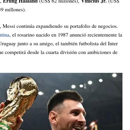
Erling Haaland
Vinicius Jr.
),
(US$ 62 millones),
(US$
9 millones).
s, Messi continúa expandiendo su portafolio de negocios.
ntina
, el rosarino nacido en 1987 anunció recientemente la
ruguay junto a su amigo, el también futbolista del Inter
ue competirá desde la cuarta división con ambiciones de