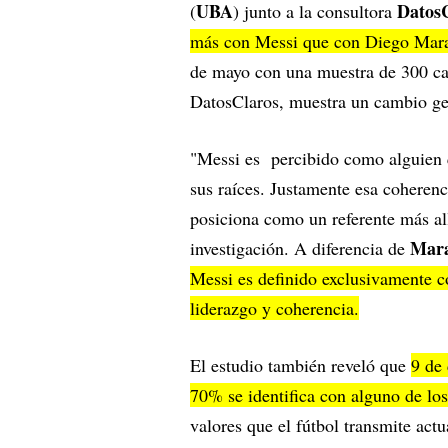
UBA
Datos
(
) junto a la consultora
más con Messi que con Diego Mar
de mayo con una muestra de 300 cas
DatosClaros, muestra un cambio gen
"Messi es percibido como alguien q
sus raíces. Justamente esa coherenc
posiciona como un referente más al
Mar
investigación. A diferencia de
Messi es definido exclusivamente co
liderazgo y coherencia.
El estudio también reveló que
9 de 
70% se identifica con alguno de los
valores que el fútbol transmite ac