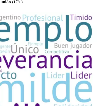
unión
y
(17%).