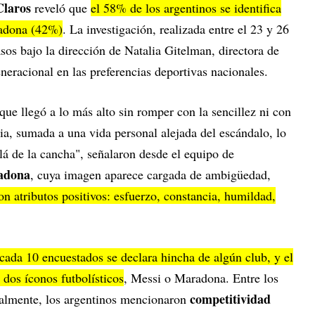
Claros
reveló que
el 58% de los argentinos se identifica
adona (42%)
. La investigación, realizada entre el 23 y 26
os bajo la dirección de Natalia Gitelman, directora de
eracional en las preferencias deportivas nacionales.
ue llegó a lo más alto sin romper con la sencillez ni con
ia, sumada a una vida personal alejada del escándalo, lo
lá de la cancha", señalaron desde el equipo de
adona
, cuya imagen aparece cargada de ambigüedad,
n atributos positivos: esfuerzo, constancia, humildad,
cada 10 encuestados se declara hincha de algún club, y el
 dos íconos futbolísticos
, Messi o Maradona. Entre los
competitividad
tualmente, los argentinos mencionaron