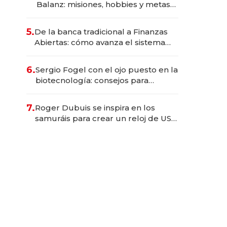
Balanz: misiones, hobbies y metas
para este año
5.
De la banca tradicional a Finanzas
Abiertas: cómo avanza el sistema
financiero uruguayo
6.
Sergio Fogel con el ojo puesto en la
biotecnología: consejos para
emprendedores, oportunidades de
inversión y el rol de la IA
7.
Roger Dubuis se inspira en los
samuráis para crear un reloj de US$
384.000